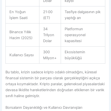
Dolar
kaybı
En Yoğun
21:00
Tasfiye dalgasının pik
İşlem Saati
(ET)
yaptığı an
34
Platformun
Binance Yıllık
Trilyon
operasyonel
Hacim (2025)
Dolar
kapasitesi
300
Ekosistemin
Kullanıcı Sayısı
Milyon+
büyüklüğü
Bu tablo, krizin sadece kripto odaklı olmadığını, küresel
finansal sistemin bir parçası olarak gerçekleştiğini açıkça
ortaya koymaktadır. Kripto paralar, geleneksel piyasalardaki
devasa likidite hareketlerinden doğrudan etkilenen bir varlık
sınıfı haline gelmiştir.
Borsaların Dayanıklılığı ve Kullanıcı Davranışları