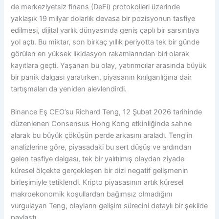
de merkeziyetsiz finans (DeFi) protokolleri üzerinde
yaklaşık 19 milyar dolarlık devasa bir pozisyonun tasfiye
edilmesi, dijital varlık dünyasında geniş çaplı bir sarsıntıya
yol açtı. Bu miktar, son birkaç yıllık periyotta tek bir günde
görülen en yüksek likidasyon rakamlarından biri olarak
kayıtlara geçti. Yaşanan bu olay, yatırımcılar arasında büyük
bir panik dalgası yaratırken, piyasanın kırılganlığına dair
tartışmaları da yeniden alevlendirdi.
Binance Eş CEO’su Richard Teng, 12 Şubat 2026 tarihinde
düzenlenen Consensus Hong Kong etkinliğinde sahne
alarak bu büyük çöküşün perde arkasını araladı. Teng’in
analizlerine göre, piyasadaki bu sert düşüş ve ardından
gelen tasfiye dalgası, tek bir yalıtılmış olaydan ziyade
küresel ölçekte gerçekleşen bir dizi negatif gelişmenin
birleşimiyle tetiklendi. Kripto piyasasının artık küresel
makroekonomik koşullardan bağımsız olmadığını
vurgulayan Teng, olayların gelişim sürecini detaylı bir şekilde
paylaştı.