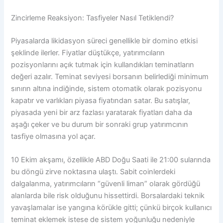
Zincirleme Reaksiyon: Tasfiyeler Nasıl Tetiklendi?
Piyasalarda likidasyon süreci genellikle bir domino etkisi
şeklinde ilerler. Fiyatlar düştükçe, yatırımcıların
pozisyonlarını açık tutmak için kullandıkları teminatların
değeri azalır. Teminat seviyesi borsanın belirlediği minimum
sınırın altına indiğinde, sistem otomatik olarak pozisyonu
kapatır ve varlıkları piyasa fiyatından satar. Bu satışlar,
piyasada yeni bir arz fazlası yaratarak fiyatları daha da
aşağı çeker ve bu durum bir sonraki grup yatırımcının
tasfiye olmasına yol açar.
10 Ekim akşamı, özellikle ABD Doğu Saati ile 21:00 sularında
bu döngü zirve noktasına ulaştı. Sabit coinlerdeki
dalgalanma, yatırımcıların “güvenli liman” olarak gördüğü
alanlarda bile risk olduğunu hissettirdi. Borsalardaki teknik
yavaşlamalar ise yangına körükle gitti; çünkü birçok kullanıcı
teminat eklemek istese de sistem yoğunluğu nedeniyle