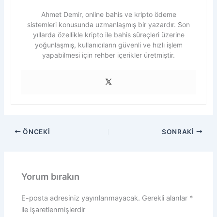
Ahmet Demir, online bahis ve kripto ödeme
sistemleri konusunda uzmanlaşmış bir yazardır. Son
yıllarda özellikle kripto ile bahis süreçleri üzerine
yoğunlaşmış, kullanıcıların güvenli ve hızlı işlem
yapabilmesi için rehber içerikler üretmiştir.
ÖNCEKI
SONRAKI
Yorum bırakın
E-posta adresiniz yayınlanmayacak.
Gerekli alanlar
*
ile işaretlenmişlerdir