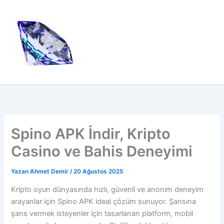
İçeriğe
atla
Spino APK İndir, Kripto
Casino ve Bahis Deneyimi
Yazan
Ahmet Demir
/
20 Ağustos 2025
Kripto oyun dünyasında hızlı, güvenli ve anonim deneyim
arayanlar için Spino APK ideal çözüm sunuyor. Şansına
şans vermek isteyenler için tasarlanan platform, mobil