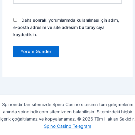
sitesi
Daha sonraki yorumlarımda kullanılması için adım,
e-posta adresim ve site adresim bu tarayıcıya
kaydedilsin.
Spinoindir fan sitemizde Spino Casino sitesinin tüm gelişmelerini
anında spinoindir.com sitemizden bulabilirsin. Sitemizdeki hiçbir
içerik çoğaltılamaz ve kopyalanamaz. © 2026 Tüm Hakları Saklıdır.
Spino Casino Telegram