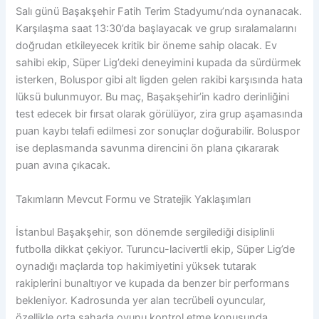
Salı günü Başakşehir Fatih Terim Stadyumu’nda oynanacak.
Karşılaşma saat 13:30’da başlayacak ve grup sıralamalarını
doğrudan etkileyecek kritik bir öneme sahip olacak. Ev
sahibi ekip, Süper Lig’deki deneyimini kupada da sürdürmek
isterken, Boluspor gibi alt ligden gelen rakibi karşısında hata
lüksü bulunmuyor. Bu maç, Başakşehir’in kadro derinliğini
test edecek bir fırsat olarak görülüyor, zira grup aşamasında
puan kaybı telafi edilmesi zor sonuçlar doğurabilir. Boluspor
ise deplasmanda savunma direncini ön plana çıkararak
puan avına çıkacak.
Takımların Mevcut Formu ve Stratejik Yaklaşımları
İstanbul Başakşehir, son dönemde sergilediği disiplinli
futbolla dikkat çekiyor. Turuncu-lacivertli ekip, Süper Lig’de
oynadığı maçlarda top hakimiyetini yüksek tutarak
rakiplerini bunaltıyor ve kupada da benzer bir performans
bekleniyor. Kadrosunda yer alan tecrübeli oyuncular,
özellikle orta sahada oyunu kontrol etme konusunda