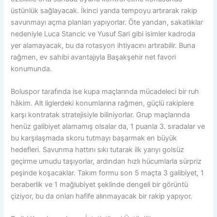
üstünlük sağlayacak. İkinci yarıda tempoyu artırarak rakip
savunmayı açma planları yapıyorlar. Öte yandan, sakatlıklar
nedeniyle Luca Stancic ve Yusuf Sari gibi isimler kadroda
yer alamayacak, bu da rotasyon ihtiyacını artırabilir. Buna
rağmen, ev sahibi avantajıyla Başakşehir net favori
konumunda.
Boluspor tarafında ise kupa maçlarında mücadeleci bir ruh
hâkim. Alt liglerdeki konumlarına rağmen, güçlü rakiplere
karşı kontratak stratejisiyle biliniyorlar. Grup maçlarında
henüz galibiyet alamamış olsalar da, 1 puanla 3. sıradalar ve
bu karşılaşmada skoru tutmayı başarmak en büyük
hedefleri. Savunma hattını sıkı tutarak ilk yarıyı golsüz
geçirme umudu taşıyorlar, ardından hızlı hücumlarla sürpriz
peşinde koşacaklar. Takım formu son 5 maçta 3 galibiyet, 1
beraberlik ve 1 mağlubiyet şeklinde dengeli bir görüntü
çiziyor, bu da onları hafife alınmayacak bir rakip yapıyor.