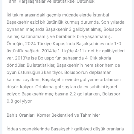
Tarihi Karşılaşmalar ve İstatistiksel Üstünlük
İki takım arasındaki geçmiş mücadelelerde İstanbul
Başakşehir ezici bir üstünlük kurmuş durumda. Son yıllarda
oynanan maçlarda Başakşehir 3 galibiyet almış, Boluspor
ise hiç kazanamamış ve beraberlik bile yaşanmamış.
Örneğin, 2024 Türkiye Kupası’nda Başakşehir evinde 1-0
üstünlük sağladı. 2014’te 1. Lig’de 4-1’lik net bir galibiyetleri
var, 2013’te ise Boluspor’un sahasında 4-0’lık skorla
döndüler. Bu istatistikler, Başakşehir’in hem skor hem de
oyun üstünlüğünü kanıtlıyor. Boluspor’un deplasman
karnesi zayıfken, Başakşehir evinde gol yeme ortalaması
düşük kalıyor. Ortalama gol sayıları da ev sahibini işaret
ediyor: Başakşehir maç başına 2.2 gol atarken, Boluspor
0.8 gol yiyor.
Bahis Oranları, Korner Beklentileri ve Tahminler
İddaa seçeneklerinde Başakşehir galibiyeti düşük oranlarla