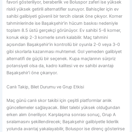
favori gösteriliyor, beraberlik ve Boluspor zaferi ise yüksek
riskli yüksek getirili alternatifler sunuyor. Bahisçiler için ev
sahibi galibiyeti güvenli bir tercih olarak öne çıkıyor. Korner
tahminlerinde ise Başakşehir’in hücum baskısı nedeniyle
toplam 8.5 üstü gerçekçi görünüyor. Ev sahibi 5-6 korner,
konuk ekip 2-3 kornerle sınırlı kalabilir. Maç tahmini
açısından Başakşehir’in kontrollü bir oyunla 2-0 veya 3-0
gibi skorlarla kazanması muhtemel. Gol yemeden galibiyet
alternatifi de güçlü bir seçenek. Kupa maçlarının sürpriz
potansiyeli olsa da, kadro kalitesi ve ev sahibi avantajı
Başakşehir’i öne çıkarıyor.
Canlı Takip, Bilet Durumu ve Grup Etkisi
Maç günü canlı skor takibi için çeşitli platformlar anlık
güncellemeler sağlayacak. Bilet talebi yüksek olduğundan
erken alım öneriliyor. Karşılaşma sonrası sonuç, Grup A
sıralamasını şekillendirecek; Başakşehir galibiyetle liderlik
yolunda avantaj yakalayabilir, Boluspor ise direnç gösterirse