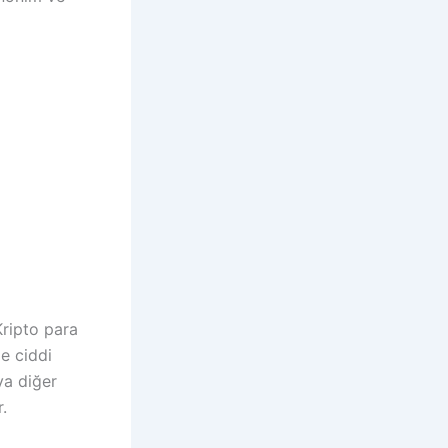
Kripto para
de ciddi
ya diğer
.