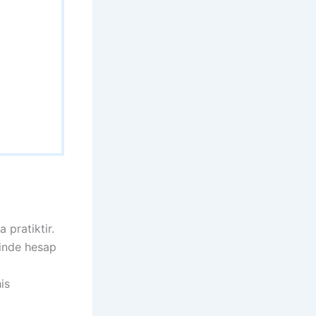
pratiktir.
sinde hesap
is