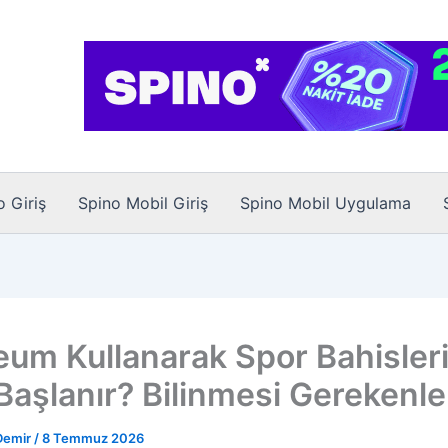
o Giriş
Spino Mobil Giriş
Spino Mobil Uygulama
eum Kullanarak Spor Bahisler
 Başlanır? Bilinmesi Gerekenle
Demir
/
8 Temmuz 2026