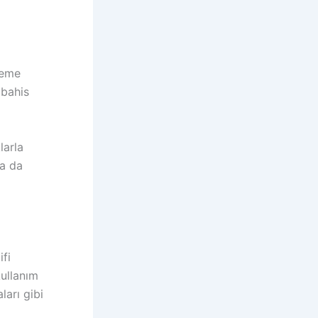
deme
 bahis
larla
ha da
ifi
kullanım
ları gibi