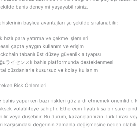
şekilde bahis deneyimi yaşayabilirsiniz.
islerinin başlıca avantajları şu şekilde sıralanabilir:
 hızlı para yatırma ve çekme işlemleri
esel çapta yaygın kullanım ve erişim
ckchain tabanlı üst düzey güvenlik altyapısı
ğuライセンスlı bahis platformunda desteklenmesi
ital cüzdanlarla kusursuz ve kolay kullanım
reken Risk Önlemleri
e bahis yaparken bazı riskleri göz ardı etmemek önemlidir. 
üksek volatiliteye sahiptir. Ethereum fiyatı kısa bir süre için
bilir veya düşebilir. Bu durum, kazançlarınızın Türk Lirası ve
ri karşısındaki değerinin zamanla değişmesine neden olabilir