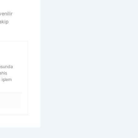
enilir
akip
nusunda
ahis
ı işlem