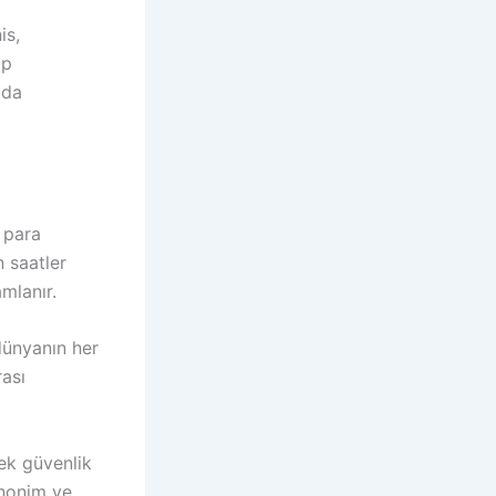
is,
ip
zda
 para
n saatler
mlanır.
 dünyanın her
rası
ek güvenlik
anonim ve