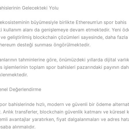
hislerinin Gelecekteki Yolu
 ekosisteminin büyümesiyle birlikte Ethereum’un spor bahis
i kullanım alanı da genişlemeye devam etmektedir. Yeni ö
i ve geliştirilmiş blockchain çözümleri sayesinde, daha fazla
Ethereum desteği sunması öngörülmektedir.
larının tahminlerine göre, önümüzdeki yıllarda dijital varlık
s işlemlerinin toplam spor bahisleri pazarındaki payının da
klenmektedir.
enel Değerlendirme
or bahislerinde hızlı, modern ve güvenli bir ödeme alternat
 Anlık transferler, blockchain güvenlik katmanı ve küresel 
emli avantajlar yaratırken, fiyat dalgalanmaları ve adres hata
esaba alınmalıdır.