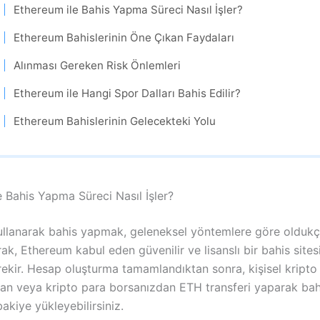
Ethereum ile Bahis Yapma Süreci Nasıl İşler?
Ethereum Bahislerinin Öne Çıkan Faydaları
Alınması Gereken Risk Önlemleri
Ethereum ile Hangi Spor Dalları Bahis Edilir?
Ethereum Bahislerinin Gelecekteki Yolu
e Bahis Yapma Süreci Nasıl İşler?
llanarak bahis yapmak, geleneksel yöntemlere göre oldukça 
rak, Ethereum kabul eden güvenilir ve lisanslı bir bahis site
ekir. Hesap oluşturma tamamlandıktan sonra, kişisel kripto
an veya kripto para borsanızdan ETH transferi yaparak bah
akiye yükleyebilirsiniz.