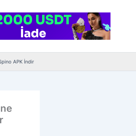
Spino APK İndir
ine
r