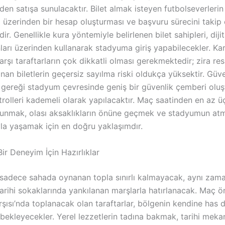
nden satışa sunulacaktır. Bilet almak isteyen futbolseverlerin
l üzerinden bir hesap oluşturması ve başvuru sürecini takip
r. Genellikle kura yöntemiyle belirlenen bilet sahipleri, dijita
onları üzerinden kullanarak stadyuma giriş yapabilecekler. Ka
karşı taraftarların çok dikkatli olması gerekmektedir; zira r
ınan biletlerin geçersiz sayılma riski oldukça yüksektir. Güve
i gereği stadyum çevresinde geniş bir güvenlik çemberi oluş
trolleri kademeli olarak yapılacaktır. Maç saatinden en az 
unmak, olası aksaklıkların önüne geçmek ve stadyumun atm
la yaşamak için en doğru yaklaşımdır.
ir Deneyim İçin Hazırlıklar
, sadece sahada oynanan topla sınırlı kalmayacak, aynı zam
tarihi sokaklarında yankılanan marşlarla hatırlanacak. Maç 
rşısı’nda toplanacak olan taraftarlar, bölgenin kendine has
bekleyecekler. Yerel lezzetlerin tadına bakmak, tarihi mekan