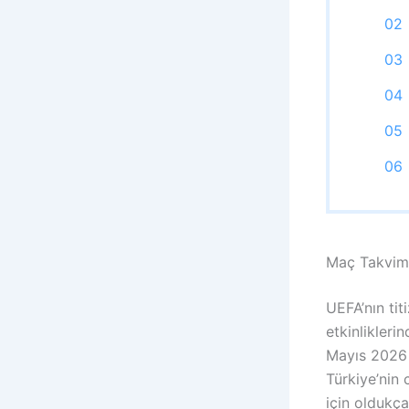
Maç Takvimi
UEFA’nın tit
etkinlikleri
Mayıs 2026 
Türkiye’nin 
için oldukça