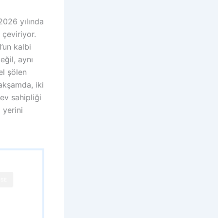
 2026 yılında
 çeviriyor.
’un kalbi
ğil, aynı
el şölen
 akşamda, iki
ev sahipliği
 yerini
SE