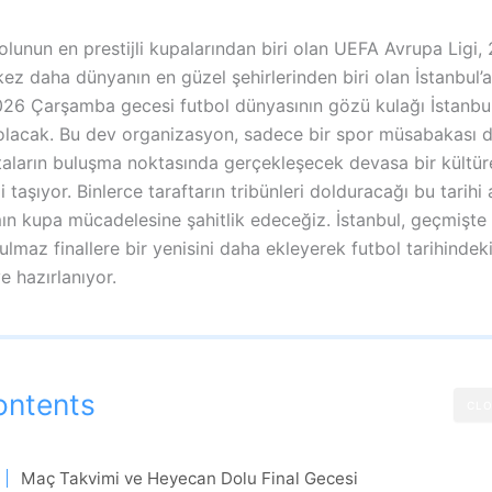
lunun en prestijli kupalarından biri olan UEFA Avrupa Ligi,
 kez daha dünyanın en güzel şehirlerinden biri olan İstanbul’a
26 Çarşamba gecesi futbol dünyasının gözü kulağı İstanbul
 olacak. Bu dev organizasyon, sadece bir spor müsabakası de
aların buluşma noktasında gerçekleşecek devasa bir kültür
i taşıyor. Binlerce taraftarın tribünleri dolduracağı bu tarihi
ın kupa mücadelesine şahitlik edeceğiz. İstanbul, geçmişte 
ulmaz finallere bir yenisini daha ekleyerek futbol tarihindeki
 hazırlanıyor.
ontents
CLO
Maç Takvimi ve Heyecan Dolu Final Gecesi