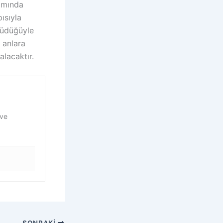
ramında
ısıyla
 düdüğüyle
i anlara
alacaktır.
 ve
SONRAKI