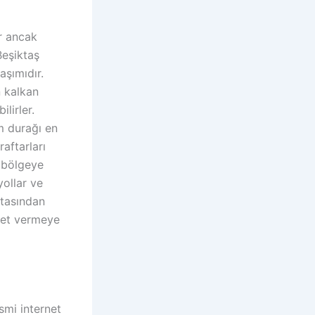
r ancak
Beşiktaş
aşımıdır.
 kalkan
lirler.
m durağı en
aftarları
 bölgeye
yollar ve
ktasından
zmet vermeye
esmi internet