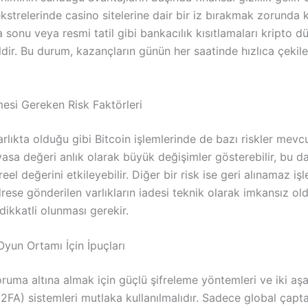
ekstrelerinde casino sitelerine dair bir iz bırakmak zorunda 
a sonu veya resmi tatil gibi bankacılık kısıtlamaları kripto 
ldir. Bu durum, kazançların günün her saatinde hızlıca çekil
mesi Gereken Risk Faktörleri
varlıkta olduğu gibi Bitcoin işlemlerinde de bazı riskler mevcu
yasa değeri anlık olarak büyük değişimler gösterebilir, bu d
eel değerini etkileyebilir. Diğer bir risk ise geri alınamaz işl
drese gönderilen varlıkların iadesi teknik olarak imkansız o
ikkatli olunması gerekir.
Oyun Ortamı İçin İpuçları
ruma altına almak için güçlü şifreleme yöntemleri ve iki aş
2FA) sistemleri mutlaka kullanılmalıdır. Sadece global çapt