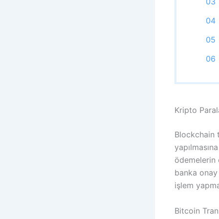
Kripto Para
Blockchain t
yapılmasına 
ödemelerin 
banka onay 
işlem yapma
Bitcoin Tran