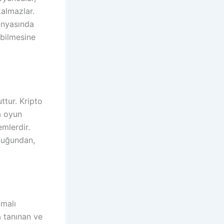
kalmazlar.
dünyasında
ebilmesine
ttur. Kripto
a oyun
emlerdir.
lduğundan,
amalı
a tanınan ve