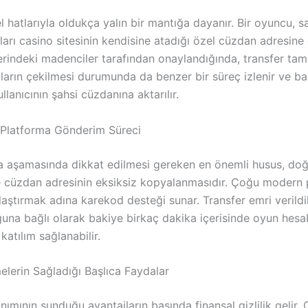
 hatlarıyla oldukça yalın bir mantığa dayanır. Bir oyuncu, 
kları casino sitesinin kendisine atadığı özel cüzdan adresine
erindeki madenciler tarafından onaylandığında, transfer ta
çların çekilmesi durumunda da benzer bir süreç izlenir ve ba
lanıcının şahsi cüzdanına aktarılır.
Platforma Gönderim Süreci
a aşamasında dikkat edilmesi gereken en önemli husus, doğ
e cüzdan adresinin eksiksiz kopyalanmasıdır. Çoğu modern 
laştırmak adına karekod desteği sunar. Transfer emri verild
una bağlı olarak bakiye birkaç dakika içerisinde oyun hesa
katılım sağlanabilir.
elerin Sağladığı Başlıca Faydalar
anımının sunduğu avantajların başında finansal gizlilik gelir.