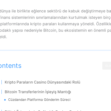
 dünya ile birlikte eğlence sektörü de kabuk değiştirmeye ba
inans sistemlerinin sınırlamalarından kurtulmak isteyen birço
platformlarında kripto paraları kullanmaya yöneldi. Özellikle
 odaklı yapısı nedeniyle Bitcoin, bu ekosistemin en önemli p
eldi.
ontents
CLO
Kripto Paraların Casino Dünyasındaki Rolü
Bitcoin Transferlerinin İşleyiş Mantığı
Cüzdandan Platforma Gönderim Süreci