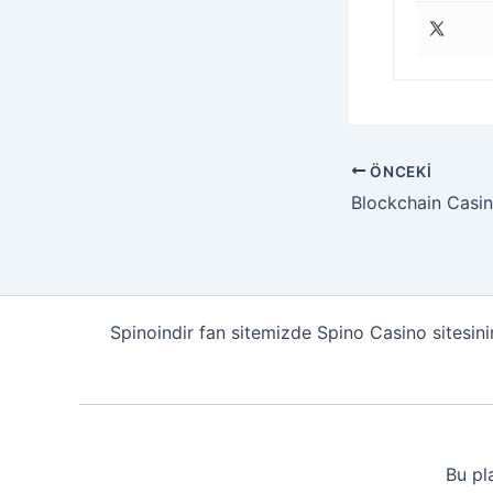
ÖNCEKI
Spinoindir fan sitemizde Spino Casino sitesini
Bu pl