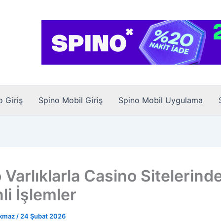
o Giriş
Spino Mobil Giriş
Spino Mobil Uygulama
 Varlıklarla Casino Sitelerind
li İşlemler
rkmaz
/
24 Şubat 2026