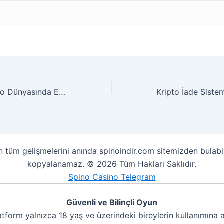
Blockchain Casino Dünyasında Ekstra Ödül Kazanma Yolları
n tüm gelişmelerini anında spinoindir.com sitemizden bulabili
kopyalanamaz. © 2026 Tüm Hakları Saklıdır.
Spino Casino Telegram
Güvenli ve Bilinçli Oyun
atform yalnızca 18 yaş ve üzerindeki bireylerin kullanımına aç