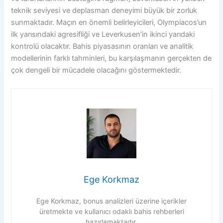
teknik seviyesi ve deplasman deneyimi büyük bir zorluk
sunmaktadır. Maçın en önemli belirleyicileri, Olympiacos’un
ilk yarısındaki agresifliği ve Leverkusen’in ikinci yarıdaki
kontrolü olacaktır. Bahis piyasasının oranları ve analitik
modellerinin farklı tahminleri, bu karşılaşmanın gerçekten de
çok dengeli bir mücadele olacağını göstermektedir.
Ege Korkmaz
Ege Korkmaz, bonus analizleri üzerine içerikler
üretmekte ve kullanıcı odaklı bahis rehberleri
hazırlamaktadır.