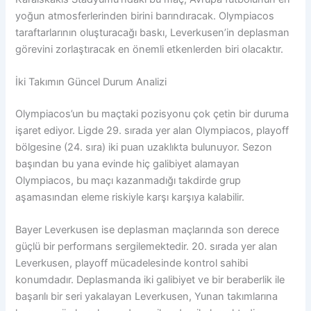
yoğun atmosferlerinden birini barındıracak. Olympiacos
taraftarlarının oluşturacağı baskı, Leverkusen’in deplasman
görevini zorlaştıracak en önemli etkenlerden biri olacaktır.
İki Takımın Güncel Durum Analizi
Olympiacos’un bu maçtaki pozisyonu çok çetin bir duruma
işaret ediyor. Ligde 29. sırada yer alan Olympiacos, playoff
bölgesine (24. sıra) iki puan uzaklıkta bulunuyor. Sezon
başından bu yana evinde hiç galibiyet alamayan
Olympiacos, bu maçı kazanmadığı takdirde grup
aşamasından eleme riskiyle karşı karşıya kalabilir.
Bayer Leverkusen ise deplasman maçlarında son derece
güçlü bir performans sergilemektedir. 20. sırada yer alan
Leverkusen, playoff mücadelesinde kontrol sahibi
konumdadır. Deplasmanda iki galibiyet ve bir beraberlik ile
başarılı bir seri yakalayan Leverkusen, Yunan takımlarına