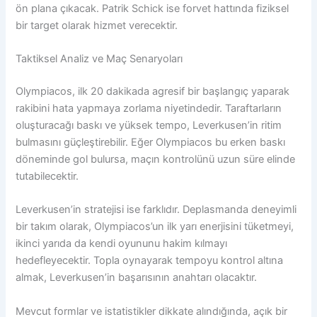
ön plana çıkacak. Patrik Schick ise forvet hattında fiziksel
bir target olarak hizmet verecektir.
Taktiksel Analiz ve Maç Senaryoları
Olympiacos, ilk 20 dakikada agresif bir başlangıç yaparak
rakibini hata yapmaya zorlama niyetindedir. Taraftarların
oluşturacağı baskı ve yüksek tempo, Leverkusen’in ritim
bulmasını güçleştirebilir. Eğer Olympiacos bu erken baskı
döneminde gol bulursa, maçın kontrolünü uzun süre elinde
tutabilecektir.
Leverkusen’in stratejisi ise farklıdır. Deplasmanda deneyimli
bir takım olarak, Olympiacos’un ilk yarı enerjisini tüketmeyi,
ikinci yarıda da kendi oyununu hakim kılmayı
hedefleyecektir. Topla oynayarak tempoyu kontrol altına
almak, Leverkusen’in başarısının anahtarı olacaktır.
Mevcut formlar ve istatistikler dikkate alındığında, açık bir