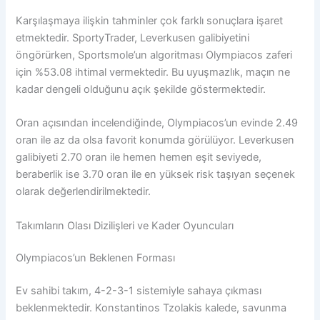
Karşılaşmaya ilişkin tahminler çok farklı sonuçlara işaret
etmektedir. SportyTrader, Leverkusen galibiyetini
öngörürken, Sportsmole’un algoritması Olympiacos zaferi
için %53.08 ihtimal vermektedir. Bu uyuşmazlık, maçın ne
kadar dengeli olduğunu açık şekilde göstermektedir.
Oran açısından incelendiğinde, Olympiacos’un evinde 2.49
oran ile az da olsa favorit konumda görülüyor. Leverkusen
galibiyeti 2.70 oran ile hemen hemen eşit seviyede,
beraberlik ise 3.70 oran ile en yüksek risk taşıyan seçenek
olarak değerlendirilmektedir.
Takımların Olası Dizilişleri ve Kader Oyuncuları
Olympiacos’un Beklenen Forması
Ev sahibi takım, 4-2-3-1 sistemiyle sahaya çıkması
beklenmektedir. Konstantinos Tzolakis kalede, savunma