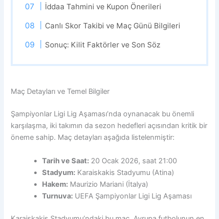
İddaa Tahmini ve Kupon Önerileri
Canlı Skor Takibi ve Maç Günü Bilgileri
Sonuç: Kilit Faktörler ve Son Söz
Maç Detayları ve Temel Bilgiler
Şampiyonlar Ligi Lig Aşaması’nda oynanacak bu önemli
karşılaşma, iki takımın da sezon hedefleri açısından kritik bir
öneme sahip. Maç detayları aşağıda listelenmiştir:
Tarih ve Saat:
20 Ocak 2026, saat 21:00
Stadyum:
Karaiskakis Stadyumu (Atina)
Hakem:
Maurizio Mariani (İtalya)
Turnuva:
UEFA Şampiyonlar Ligi Lig Aşaması
Karaiskakis Stadyumu’ndaki bu maç, Avrupa futbolunun en