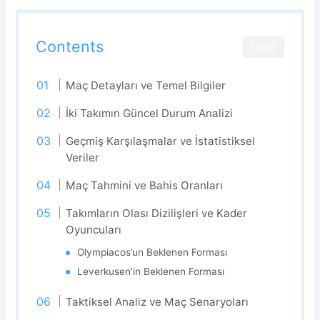
Contents
CLOSE
Maç Detayları ve Temel Bilgiler
İki Takımın Güncel Durum Analizi
Geçmiş Karşılaşmalar ve İstatistiksel
Veriler
Maç Tahmini ve Bahis Oranları
Takımların Olası Dizilişleri ve Kader
Oyuncuları
Olympiacos’un Beklenen Forması
Leverkusen’in Beklenen Forması
Taktiksel Analiz ve Maç Senaryoları