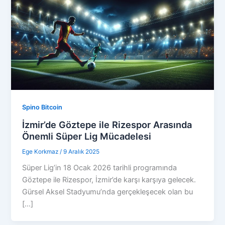
Spino Bitcoin
İzmir’de Göztepe ile Rizespor Arasında
Önemli Süper Lig Mücadelesi
Ege Korkmaz
/
9 Aralık 2025
Süper Lig’in 18 Ocak 2026 tarihli programında
Göztepe ile Rizespor, İzmir’de karşı karşıya gelecek.
Gürsel Aksel Stadyumu’nda gerçekleşecek olan bu
[…]