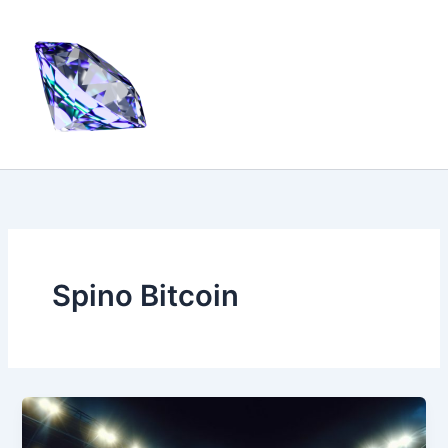
İçeriğe
atla
Spino Bitcoin