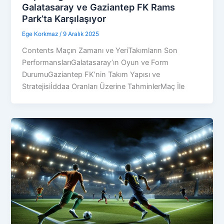
Galatasaray ve Gaziantep FK Rams
Park’ta Karşılaşıyor
Ege Korkmaz
/
9 Aralık 2025
Contents Maçın Zamanı ve YeriTakımların Son
PerformanslarıGalatasaray’ın Oyun ve Form
DurumuGaziantep FK’nin Takım Yapısı ve
Stratejisiİddaa Oranları Üzerine TahminlerMaç İle