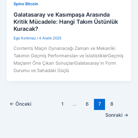
Spino Bitcoin
Galatasaray ve Kasımpaşa Arasında
Kritik Mücadele: Hangi Takım Üstünlük
Kuracak?
Ege Korkmaz
/
4 Aralık 2025
Contents Maçın Oynanacağı Zaman ve Mekanİki
Takımın Geçmiş Performansları ve İstatistiklerGeçmiş
Maçların Öne Çıkan SonuçlarıGalatasaray’ın Form
Durumu ve Sahadaki Güçlü
←
Önceki
1
…
6
7
8
Sonraki
→