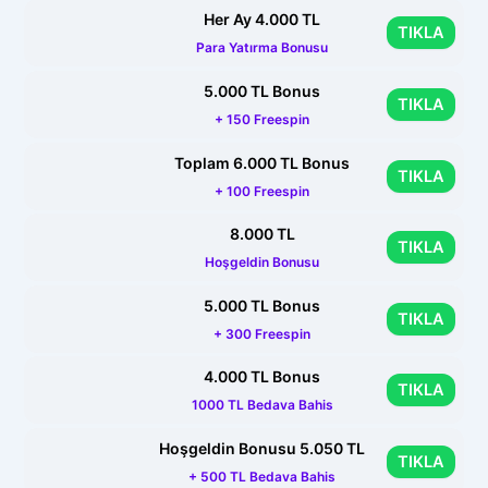
Her Ay 4.000 TL
TIKLA
Para Yatırma Bonusu
5.000 TL Bonus
TIKLA
+ 150 Freespin
Toplam 6.000 TL Bonus
TIKLA
+ 100 Freespin
8.000 TL
TIKLA
Hoşgeldin Bonusu
5.000 TL Bonus
TIKLA
+ 300 Freespin
4.000 TL Bonus
TIKLA
1000 TL Bedava Bahis
Hoşgeldin Bonusu 5.050 TL
TIKLA
+ 500 TL Bedava Bahis