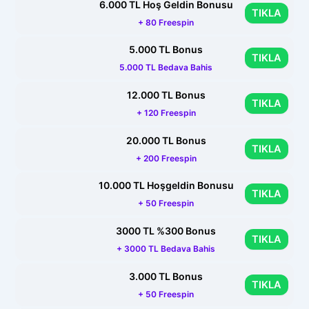
6.000 TL Hoş Geldin Bonusu
TIKLA
+ 80 Freespin
5.000 TL Bonus
TIKLA
5.000 TL Bedava Bahis
12.000 TL Bonus
TIKLA
+ 120 Freespin
20.000 TL Bonus
TIKLA
+ 200 Freespin
10.000 TL Hoşgeldin Bonusu
TIKLA
+ 50 Freespin
3000 TL %300 Bonus
TIKLA
+ 3000 TL Bedava Bahis
3.000 TL Bonus
TIKLA
+ 50 Freespin