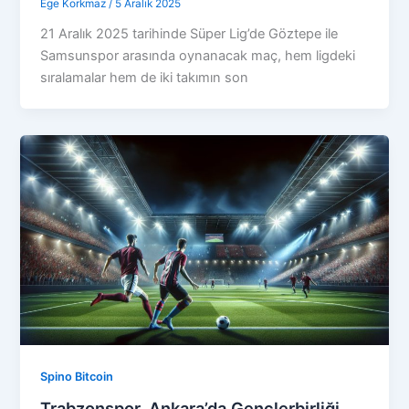
Ege Korkmaz
/
5 Aralık 2025
21 Aralık 2025 tarihinde Süper Lig’de Göztepe ile
Samsunspor arasında oynanacak maç, hem ligdeki
sıralamalar hem de iki takımın son
Spino Bitcoin
Trabzonspor, Ankara’da Gençlerbirliği