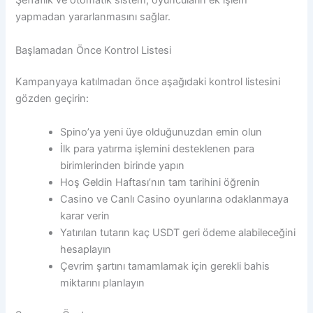
Şeffaflık ve otomatik sistem, oyuncuların ek işlem
yapmadan yararlanmasını sağlar.
Başlamadan Önce Kontrol Listesi
Kampanyaya katılmadan önce aşağıdaki kontrol listesini
gözden geçirin:
Spino’ya yeni üye olduğunuzdan emin olun
İlk para yatırma işlemini desteklenen para
birimlerinden birinde yapın
Hoş Geldin Haftası’nın tam tarihini öğrenin
Casino ve Canlı Casino oyunlarına odaklanmaya
karar verin
Yatırılan tutarın kaç USDT geri ödeme alabileceğini
hesaplayın
Çevrim şartını tamamlamak için gerekli bahis
miktarını planlayın