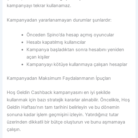
kampanyayı tekrar kullanamaz.
Kampanyadan yararlanamayan durumlar şunlardır:
Önceden Spino’da hesap açmış oyuncular
Hesabı kapatılmış kullanıcılar
Kampanya başladıktan sonra hesabını yeniden
açan kişiler
Kampanyayı kötüye kullanmaya çalışan hesaplar
Kampanyadan Maksimum Faydalanmanın İpuçları
Hoş Geldin Cashback kampanyasını en iyi şekilde
kullanmak için bazı stratejik kararlar alınabilir. Öncelikle, Hoş
Geldin Haftası’nın tam tarihini belirleyin ve bu dönemin
sonuna kadar işlem geçmişini izleyin. Yatırdığınız tutar
üzerinden dikkatli bir bütçe oluşturun ve bunu aşmamaya
çalışın.