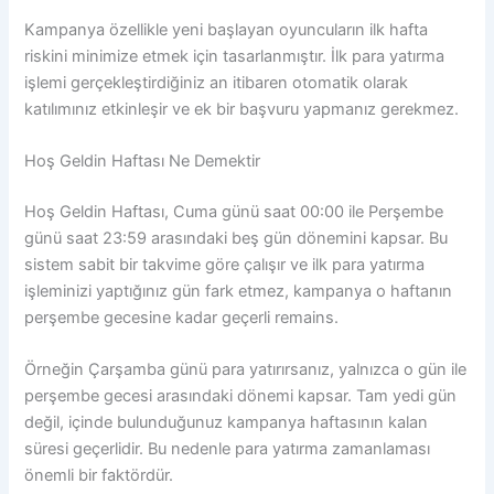
Kampanya özellikle yeni başlayan oyuncuların ilk hafta
riskini minimize etmek için tasarlanmıştır. İlk para yatırma
işlemi gerçekleştirdiğiniz an itibaren otomatik olarak
katılımınız etkinleşir ve ek bir başvuru yapmanız gerekmez.
Hoş Geldin Haftası Ne Demektir
Hoş Geldin Haftası, Cuma günü saat 00:00 ile Perşembe
günü saat 23:59 arasındaki beş gün dönemini kapsar. Bu
sistem sabit bir takvime göre çalışır ve ilk para yatırma
işleminizi yaptığınız gün fark etmez, kampanya o haftanın
perşembe gecesine kadar geçerli remains.
Örneğin Çarşamba günü para yatırırsanız, yalnızca o gün ile
perşembe gecesi arasındaki dönemi kapsar. Tam yedi gün
değil, içinde bulunduğunuz kampanya haftasının kalan
süresi geçerlidir. Bu nedenle para yatırma zamanlaması
önemli bir faktördür.