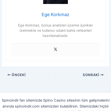
Ege Korkmaz
Ege Korkmaz, bonus analizleri üzerine içerikler
üretmekte ve kullanıcı odaklı bahis rehberleri
hazırlamaktadır.
ÖNCEKI
SONRAKI
Spinoindir fan sitemizde Spino Casino sitesinin tüm gelişmelerini
anında spinoindir.com sitemizden bulabilirsin. Sitemizdeki hiçbir