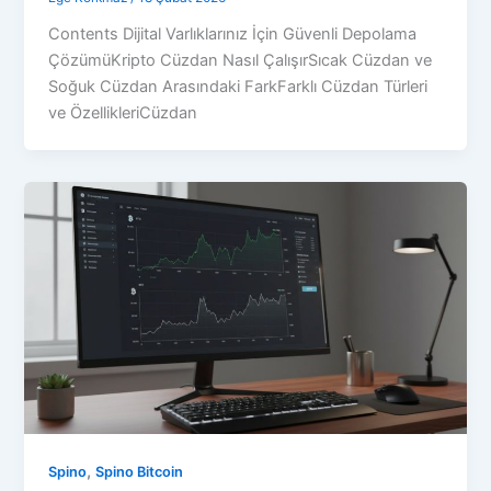
Contents Dijital Varlıklarınız İçin Güvenli Depolama
ÇözümüKripto Cüzdan Nasıl ÇalışırSıcak Cüzdan ve
Soğuk Cüzdan Arasındaki FarkFarklı Cüzdan Türleri
ve ÖzellikleriCüzdan
,
Spino
Spino Bitcoin