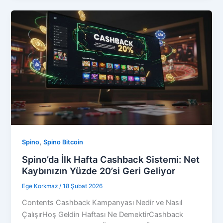
,
Spino
Spino Bitcoin
Spino’da İlk Hafta Cashback Sistemi: Net
Kaybınızın Yüzde 20’si Geri Geliyor
Ege Korkmaz
/
18 Şubat 2026
Contents Cashback Kampanyası Nedir ve Nasıl
ÇalışırHoş Geldin Haftası Ne DemektirCashback