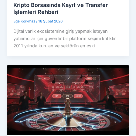
Kripto Borsasında Kayıt ve Transfer
İşlemleri Rehberi
Ege Korkmaz
/
18 Şubat 2026
Dijital varlık ekosistemine giriş yapmak isteyen
yatırımcılar için güvenilir bir platform seçimi kritiktir.
2011 yılında kurulan ve sektörün en eski