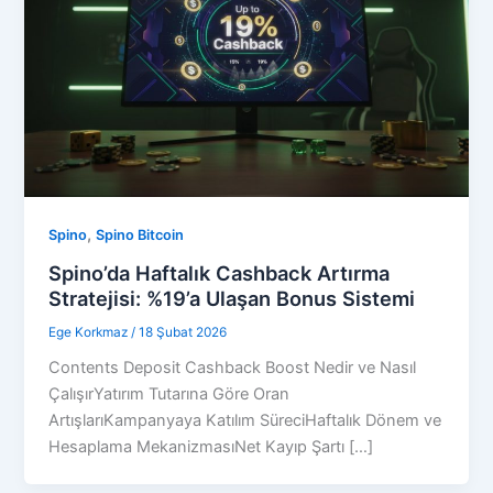
,
Spino
Spino Bitcoin
Spino’da Haftalık Cashback Artırma
Stratejisi: %19’a Ulaşan Bonus Sistemi
Ege Korkmaz
/
18 Şubat 2026
Contents Deposit Cashback Boost Nedir ve Nasıl
ÇalışırYatırım Tutarına Göre Oran
ArtışlarıKampanyaya Katılım SüreciHaftalık Dönem ve
Hesaplama MekanizmasıNet Kayıp Şartı […]